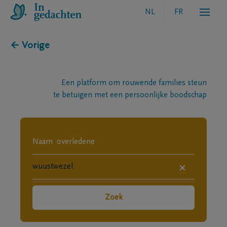
NL
FR
← Vorige
Een platform om rouwende families steun
te betuigen met een persoonlijke boodschap
×
Zoek