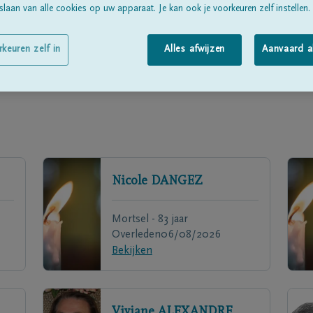
laan van alle cookies op uw apparaat. Je kan ook je voorkeuren zelf instellen.
rkeuren zelf in
Alles afwijzen
Aanvaard a
Nicole
DANGEZ
Mortsel - 83 jaar
Overleden
06/08/2026
Bekijken
Viviane
ALEXANDRE