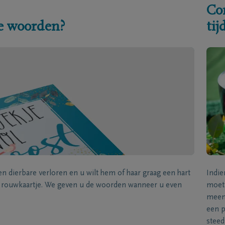
Co
e woorden?
ti
een dierbare verloren en u wilt hem of haar graag een hart
Indie
k rouwkaartje. We geven u de woorden wanneer u even
moet 
meene
een p
steed