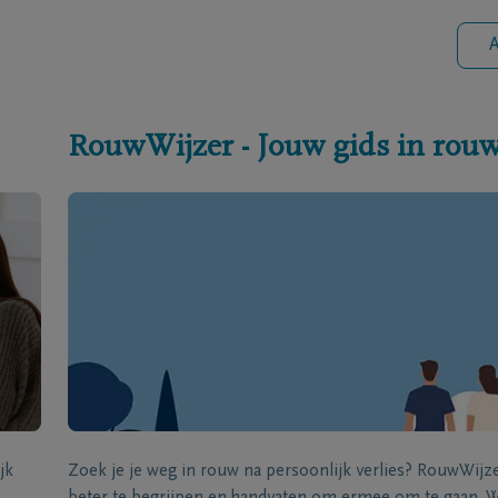
A
RouwWijzer - Jouw gids in rou
jk
Zoek je je weg in rouw na persoonlijk verlies? RouwWij