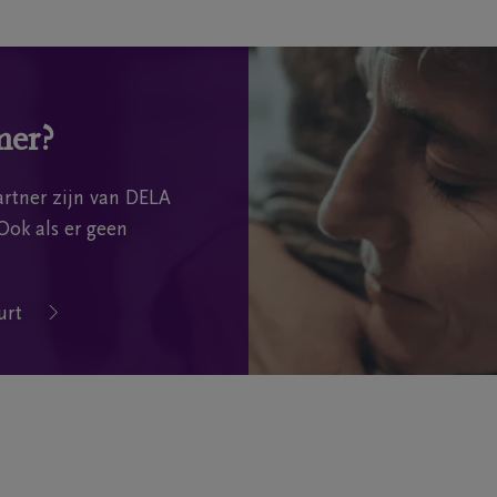
mer?
rtner zijn van DELA
Ook als er geen
urt