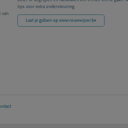
beter te begrijpen en handvaten om ermee om te gaan. Wi
tips voor extra ondersteuning.
e van
.
Laat je gidsen op www.rouwwijzer.be
ontact