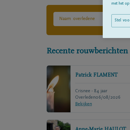
met het ops
Stel voo
Recente rouwberichten
Patrick
FLAMENT
Crisnee - 84 jaar
Overleden
06/08/2026
Bekijken
Anne-Marie
HAULOT