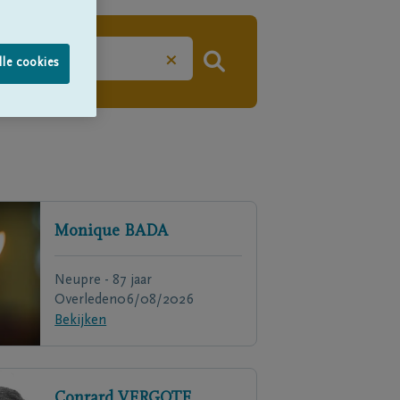
×
lle cookies
Monique
BADA
Neupre - 87 jaar
Overleden
06/08/2026
Bekijken
Conrard
VERGOTE