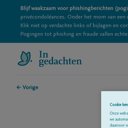
Blijf waakzaam voor phishingberichten (pogi
privécondoléances. Onder het mom van een c
Klik niet op verdachte links of bijlagen en 
Pogingen tot phishing en fraude vallen echter
← Vorige
Cookie ken
Onze websi
we automati
daarvoor v