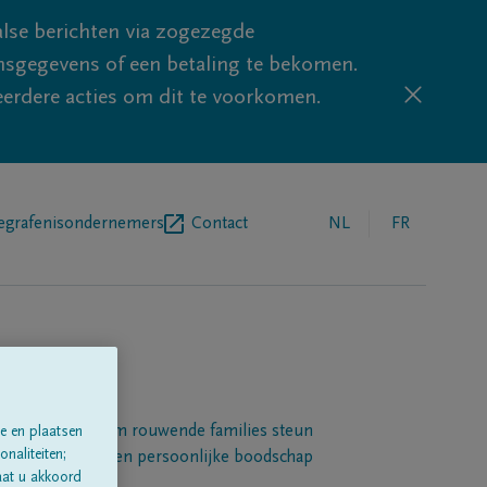
lse berichten via zogezegde
sgegevens of een betaling te bekomen.
eerdere acties om dit te voorkomen.
egrafenisondernemers
Contact
NL
FR
Een platform om rouwende families steun
e en plaatsen
naliteiten;
 betuigen met een persoonlijke boodschap
aat u akkoord