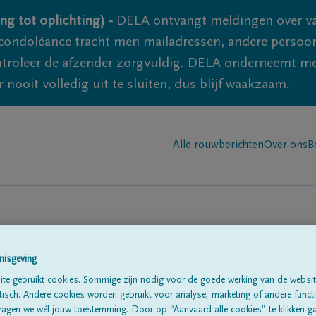
ng tot oplichting) -
DELA ontvangt meldingen over va
ondoléance tracht men mailadressen, andere persoon
controleer de afzender zorgvuldig. DELA onderneemt m
 nooit volledig uit te sluiten, dus blijf waakzaam.
Alle rouwberichten
Over ons
B
nisgeving
te gebruikt cookies. Sommige zijn nodig voor de goede werking van de websit
sch. Andere cookies worden gebruikt voor analyse, marketing of andere functio
te
ragen we wél jouw toestemming. Door op “Aanvaard alle cookies” te klikken g