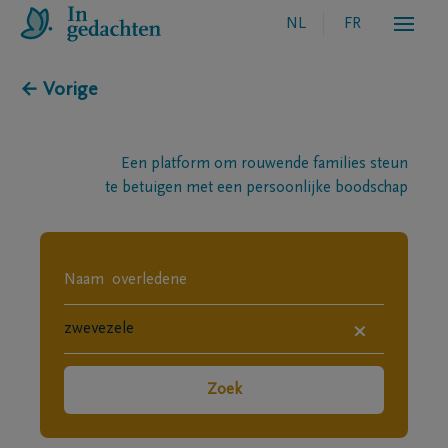
NL
FR
← Vorige
Een platform om rouwende families steun
te betuigen met een persoonlijke boodschap
×
Zoek