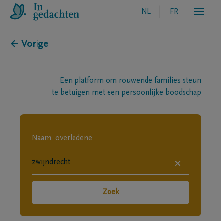
NL
FR
← Vorige
Een platform om rouwende families steun
te betuigen met een persoonlijke boodschap
×
Zoek