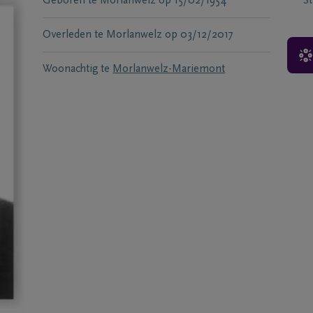
Geboren te
Morlanwelz
op
15/02/1954
S
Overleden te
Morlanwelz
op
03/12/2017
Woonachtig te
Morlanwelz-Mariemont