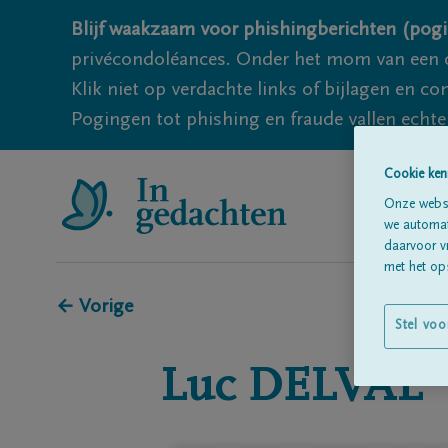
Blijf waakzaam voor phishingberichten (pogi
privécondoléances. Onder het mom van een c
Klik niet op verdachte links of bijlagen en 
Pogingen tot phishing en fraude vallen echter
Cookie ken
Onze websi
we automati
daarvoor v
met het ops
← Vorige
Stel voo
Luc
DELVAL