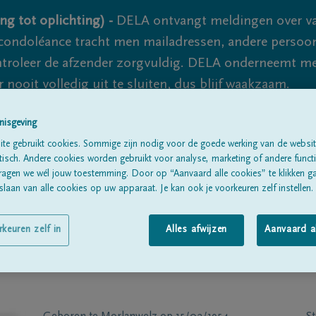
ng tot oplichting) -
DELA ontvangt meldingen over va
ondoléance tracht men mailadressen, andere persoon
controleer de afzender zorgvuldig. DELA onderneemt m
 nooit volledig uit te sluiten, dus blijf waakzaam.
nisgeving
te gebruikt cookies. Sommige zijn nodig voor de goede werking van de websit
Alle rouwberichten
Over ons
B
sch. Andere cookies worden gebruikt voor analyse, marketing of andere functio
ragen we wél jouw toestemming. Door op “Aanvaard alle cookies” te klikken g
laan van alle cookies op uw apparaat. Je kan ook je voorkeuren zelf instellen.
rkeuren zelf in
Alles afwijzen
Aanvaard a