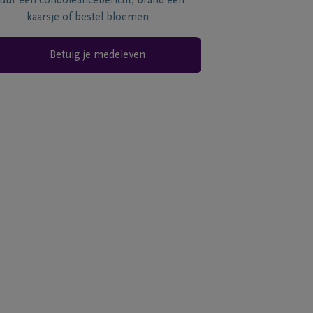
tuur een condoléancebericht, brand een
kaarsje of bestel bloemen
Betuig je medeleven