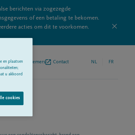
lse berichten via zogezegde
sgegevens of een betaling te bekomen.
eerdere acties om dit te voorkomen.
e en plaatsen
egrafenisondernemers
Contact
NL
FR
naliteiten;
aat u akkoord
lle cookies