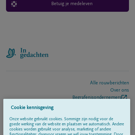
Betuig je medeleven
Alle rouwberichten
Over ons
Begrafenisondernemers
Contact
Cookie kennisgeving
Onze website gebruikt cookies. Sommige zijn nodig voor de
goede werking van de website en plaatsen we automatisch. Andere
Volg ons op
cookies worden gebruikt voor analyse, marketing of andere
functionaliteiten; daarvoor vragen we wél jouw toestemming. Door