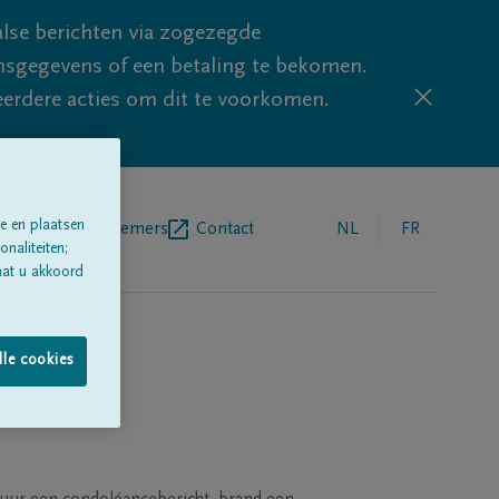
lse berichten via zogezegde
sgegevens of een betaling te bekomen.
eerdere acties om dit te voorkomen.
e en plaatsen
egrafenisondernemers
Contact
NL
FR
naliteiten;
aat u akkoord
lle cookies