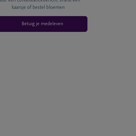
tuur een condoléancebericht, brand een
kaarsje of bestel bloemen
Betuig je medeleven