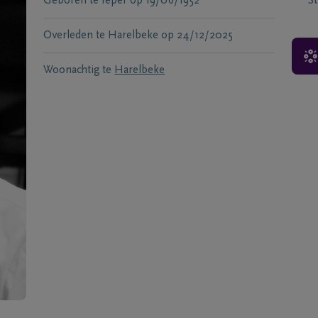
Geboren te
Ieper
op
19/06/1952
S
Overleden te
Harelbeke
op
24/12/2025
Woonachtig te
Harelbeke