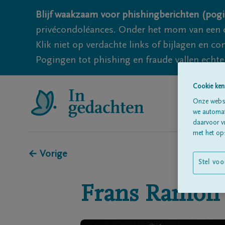
Blijf waakzaam voor phishingberichten (pogi
privécondoléances. Onder het mom van een c
Klik niet op verdachte links of bijlagen en 
Pogingen tot phishing en fraude vallen echter
Cookie ken
Onze websi
we automati
daarvoor v
met het ops
← Vorige
Stel voo
Frans
Ramon