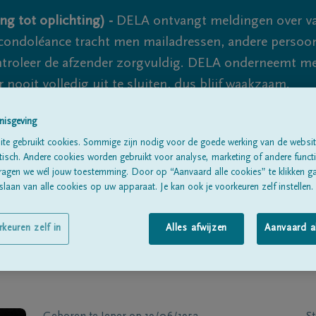
ng tot oplichting) -
DELA ontvangt meldingen over va
ondoléance tracht men mailadressen, andere persoon
controleer de afzender zorgvuldig. DELA onderneemt m
 nooit volledig uit te sluiten, dus blijf waakzaam.
nisgeving
te gebruikt cookies. Sommige zijn nodig voor de goede werking van de websit
Alle rouwberichten
Over ons
B
sch. Andere cookies worden gebruikt voor analyse, marketing of andere functio
ragen we wél jouw toestemming. Door op “Aanvaard alle cookies” te klikken g
laan van alle cookies op uw apparaat. Je kan ook je voorkeuren zelf instellen.
rkeuren zelf in
Alles afwijzen
Aanvaard a