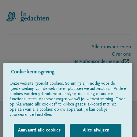
Alle rouwberichten
Over ons
Begrafenisondernemers
Contact
Cookie kennisgeving
Onze website gebruikt cookies. Sommige zijn nodig voor de
goede werking van de website en plaatsen we automatisch. Andere
Volg ons op
cookies worden gebruikt voor analyse, marketing of andere
functionaliteiten; daarvoor vragen we wél jouw toestemming. Door
op “Aanvaard alle cookies” te klikken gaat u akkoord met het
© DELA
opslaan van alle cookies op uw apparaat. Je kan ook je
voorkeuren zelf instellen.
Gebruiksvoorwaarden
Aanvaard alle cookies
Alles afwijzen
Privacyverklaring