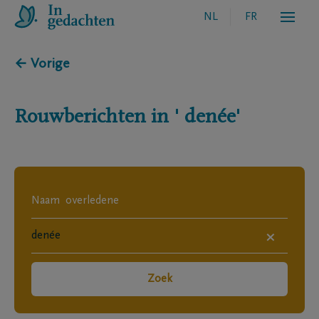
NL
FR
← Vorige
Rouwberichten in
' denée'
×
Zoek