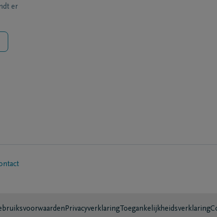
ndt er
ontact
bruiksvoorwaarden
Privacyverklaring
Toegankelijkheidsverklaring
C