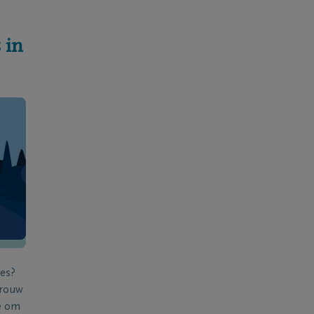
 in
ies?
 rouw
e om