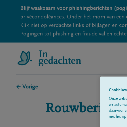
Blijf waakzaam voor phishingberichten (pogi
privécondoléances. Onder het mom van een c
Klik niet op verdachte links of bijlagen en 
Pogingen tot phishing en fraude vallen echter
← Vorige
Cookie ken
Onze websi
Rouwberichte
we automati
daarvoor v
met het ops