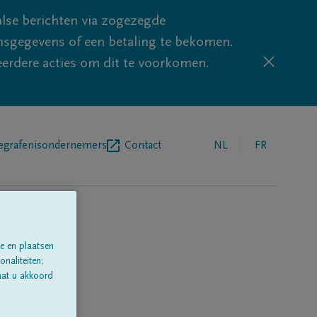
lse berichten via zogezegde
sgegevens of een betaling te bekomen.
eerdere acties om dit te voorkomen.
egrafenisondernemers
Contact
NL
FR
e en plaatsen
naliteiten;
aat u akkoord