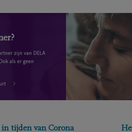
mer?
rtner zijn van DELA
Ook als er geen
urt
 in tijden van Corona
He