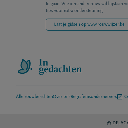
te gaan. Wie iemand in rouw wil bijstaan vi
tips voor extra ondersteuning.
Laat je gidsen op www.rouwwijzer.be
Alle rouwberichten
Over ons
Begrafenisondernemers
C
© DELA
Ge