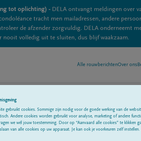
ng tot oplichting) -
DELA ontvangt meldingen over va
ondoléance tracht men mailadressen, andere persoon
controleer de afzender zorgvuldig. DELA onderneemt m
 nooit volledig uit te sluiten, dus blijf waakzaam.
Alle rouwberichten
Over ons
B
nisgeving
te gebruikt cookies. Sommige zijn nodig voor de goede werking van de websit
n in
' saint-gerard'
sch. Andere cookies worden gebruikt voor analyse, marketing of andere functio
ragen we wél jouw toestemming. Door op “Aanvaard alle cookies” te klikken g
laan van alle cookies op uw apparaat. Je kan ook je voorkeuren zelf instellen.