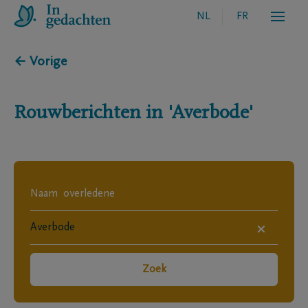
NL
FR
← Vorige
Rouwberichten in
'Averbode'
×
Zoek