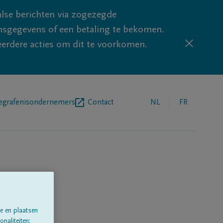
lse berichten via zogezegde
sgegevens of een betaling te bekomen.
eerdere acties om dit te voorkomen.
egrafenisondernemers
Contact
NL
FR
e en plaatsen
naliteiten;