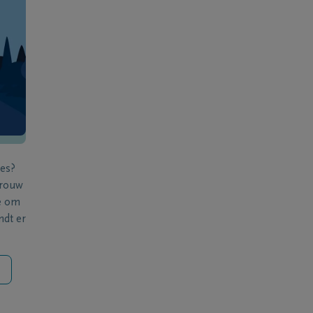
ies?
 rouw
e om
ndt er