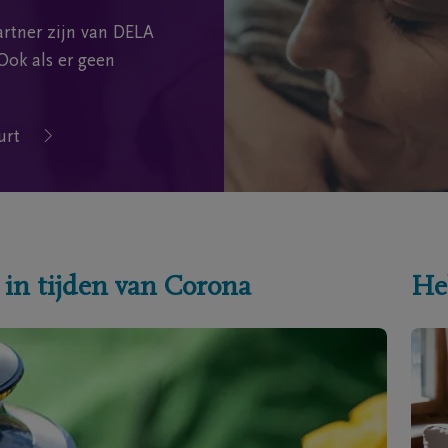
rtner zijn van DELA
Ook als er geen
urt
 in tijden van Corona
He