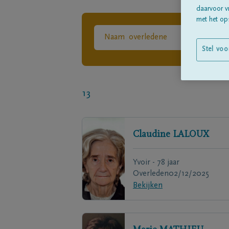
daarvoor v
met het ops
Stel voo
13
Claudine
LALOUX
Yvoir - 78 jaar
Overleden
02/12/2025
Bekijken