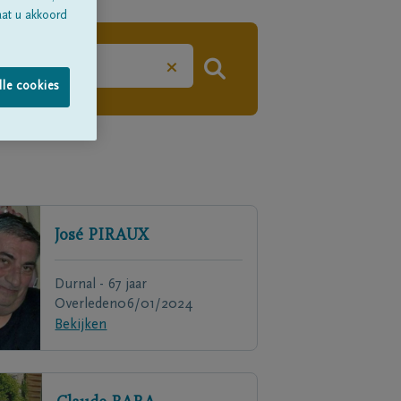
aat u akkoord
×
lle cookies
José
PIRAUX
Durnal - 67 jaar
Overleden
06/01/2024
Bekijken