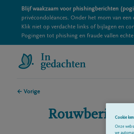
Blijf waakzaam voor phishingberichten (pogi
privécondoléances. Onder het mom van een c
Klik niet op verdachte links of bijlagen en 
Pogingen tot phishing en fraude vallen echter
← Vorige
Rouwberichte
Cookie ken
Onze websi
we automati