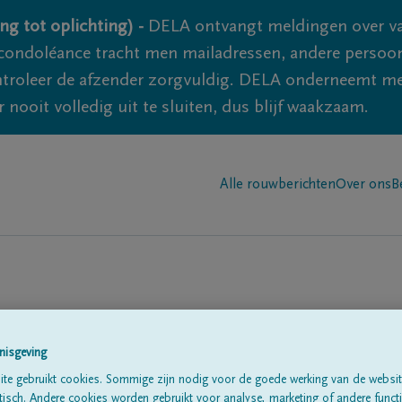
ng tot oplichting) -
DELA ontvangt meldingen over va
ondoléance tracht men mailadressen, andere persoon
controleer de afzender zorgvuldig. DELA onderneemt m
 nooit volledig uit te sluiten, dus blijf waakzaam.
Alle rouwberichten
Over ons
B
n in
'Durnal'
nisgeving
te gebruikt cookies. Sommige zijn nodig voor de goede werking van de websit
sch. Andere cookies worden gebruikt voor analyse, marketing of andere functio