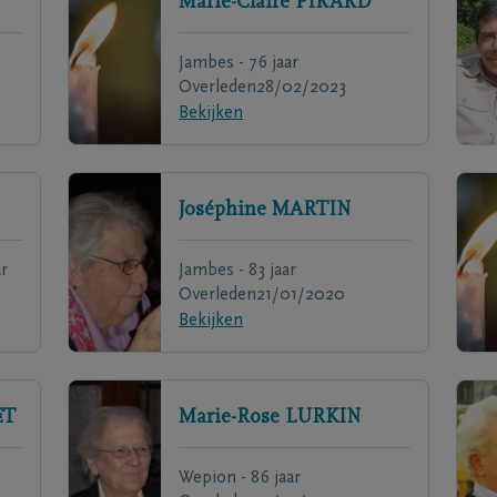
Marie-Claire
PIRARD
Jambes - 76 jaar
Overleden
28/02/2023
Bekijken
Joséphine
MARTIN
r
Jambes - 83 jaar
Overleden
21/01/2020
Bekijken
ET
Marie-Rose
LURKIN
Wepion - 86 jaar