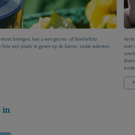
s moet brengen, kan u een gezins- of familiefoto
Verte
foto een plaats te geven op de kamer, zodat iedereen
over 
overl
drama
kinde
N
 in