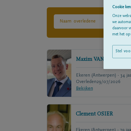
Cookie ken
Onze websi
we automati
daarvoor v
met het ops
Stel voo
Maxim
VANDAELE
Ekeren (Antwerpen) - 34 ja
Overleden
29/07/2026
Bekijken
Clement
OSIER
Ekeren (Antwerpen) - 79 jaa