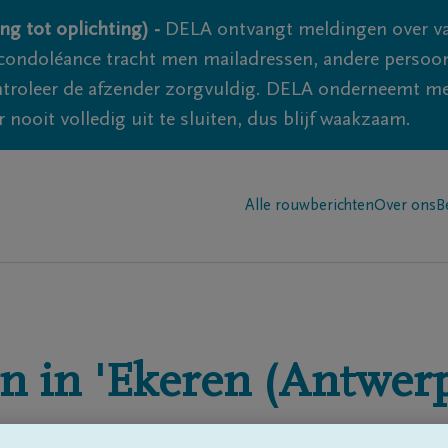
ng tot oplichting) -
DELA ontvangt meldingen over va
ondoléance tracht men mailadressen, andere persoon
controleer de afzender zorgvuldig. DELA onderneemt m
 nooit volledig uit te sluiten, dus blijf waakzaam.
Alle rouwberichten
Over ons
B
n in
'Ekeren (Antwerp