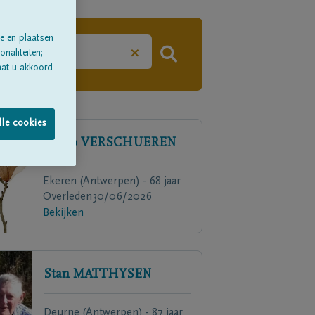
e en plaatsen
×
naliteiten;
aat u akkoord
lle cookies
Guido
VERSCHUEREN
Ekeren (Antwerpen) - 68 jaar
Overleden
30/06/2026
Bekijken
Stan
MATTHYSEN
Deurne (Antwerpen) - 87 jaar