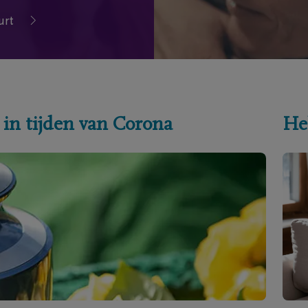
urt
 in tijden van Corona
He