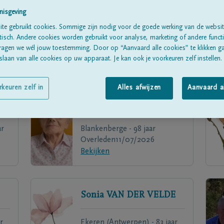
nisgeving
te gebruikt cookies. Sommige zijn nodig voor de goede werking van de websit
sch. Andere cookies worden gebruikt voor analyse, marketing of andere functio
ragen we wél jouw toestemming. Door op “Aanvaard alle cookies” te klikken g
laan van alle cookies op uw apparaat. Je kan ook je voorkeuren zelf instellen.
rkeuren zelf in
Alles afwijzen
Aanvaard a
Josepha
BRESSELEERS
ar
Blankenberge - 98 jaar
Overleden
11/07/2026
Bekijken
Sonia
VAN DER VELDE
r
Ekeren (Antwerpen) - 83 jaar