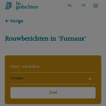
NL
FR
← Vorige
Rouwberichten in
'Furnaux'
×
Zoek