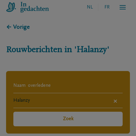
NL
FR
← Vorige
Rouwberichten in
'Halanzy'
×
Zoek