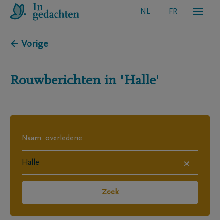
NL
FR
← Vorige
Rouwberichten in
'Halle'
×
Zoek