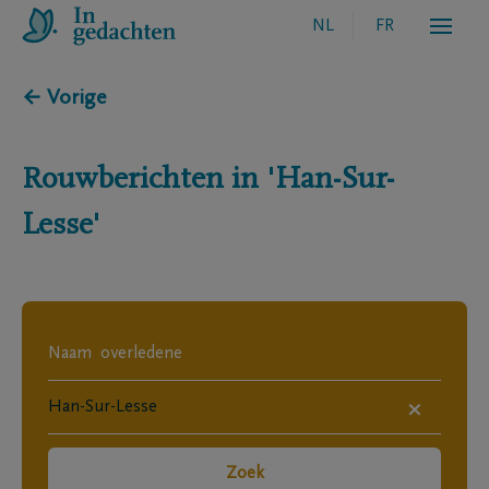
NL
FR
← Vorige
Rouwberichten in
'Han-Sur-
Lesse'
×
Zoek