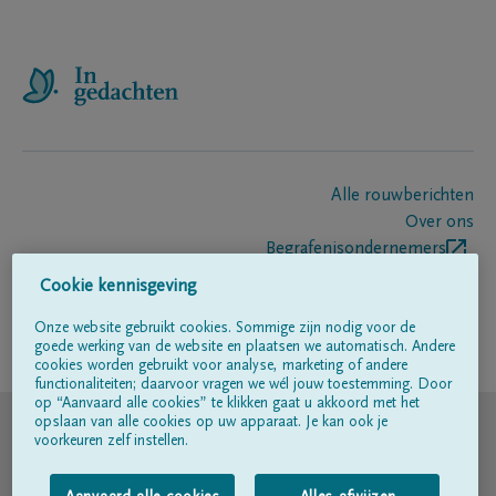
Alle rouwberichten
Over ons
Begrafenisondernemers
Contact
Cookie kennisgeving
Onze website gebruikt cookies. Sommige zijn nodig voor de
goede werking van de website en plaatsen we automatisch. Andere
Volg ons op
cookies worden gebruikt voor analyse, marketing of andere
functionaliteiten; daarvoor vragen we wél jouw toestemming. Door
op “Aanvaard alle cookies” te klikken gaat u akkoord met het
© DELA
opslaan van alle cookies op uw apparaat. Je kan ook je
voorkeuren zelf instellen.
Gebruiksvoorwaarden