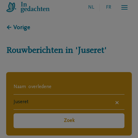
NL
FR
← Vorige
Rouwberichten in
'Juseret'
×
Zoek