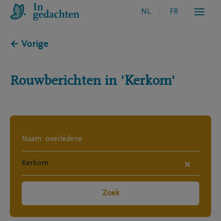
NL
FR
← Vorige
Rouwberichten in
'Kerkom'
×
Zoek