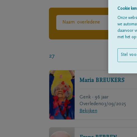
Cookie ken
Onze websi
we automati
daarvoor v
met het ops
Stel voo
27
Maria
BREUKERS
Genk - 96 jaar
Overleden
03/09/2025
Bekijken