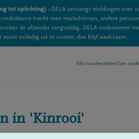
ng tot oplichting) -
DELA ontvangt meldingen over va
ondoléance tracht men mailadressen, andere persoon
controleer de afzender zorgvuldig. DELA onderneemt m
 nooit volledig uit te sluiten, dus blijf waakzaam.
Alle rouwberichten
Over ons
B
n in
'Kinrooi'