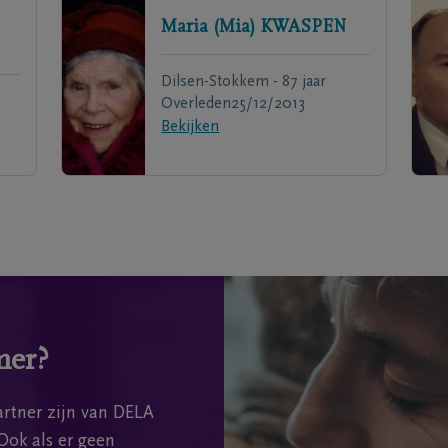
Maria (Mia)
KWASPEN
Dilsen-Stokkem - 87 jaar
Overleden
25/12/2013
Bekijken
mer?
rtner zijn van DELA
Ook als er geen