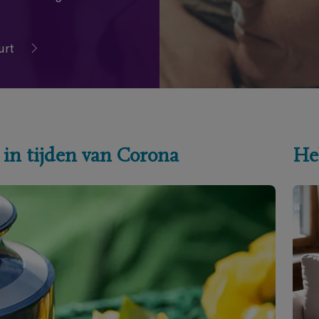
urt
 in tijden van Corona
He