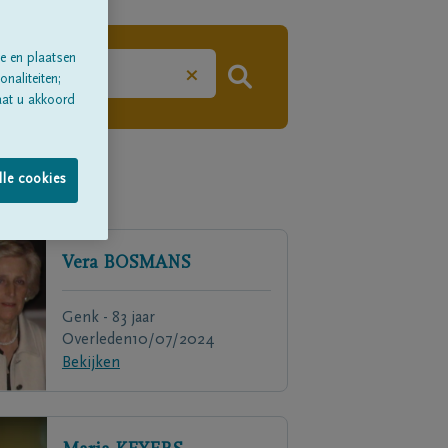
e en plaatsen
×
naliteiten;
aat u akkoord
lle cookies
Vera
BOSMANS
Genk - 83 jaar
Overleden
10/07/2024
Bekijken