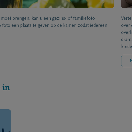
s moet brengen, kan u een gezins- of familiefoto
Verte
foto een plaats te geven op de kamer, zodat iedereen
over 
overl
drama
kinde
N
 in