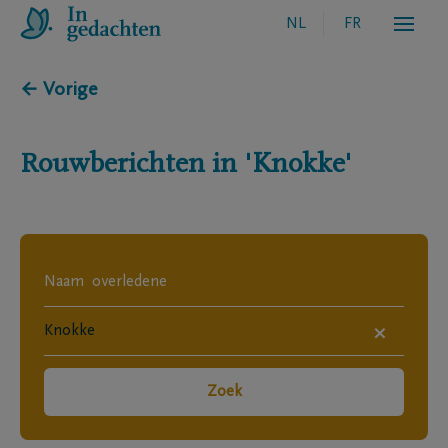
NL
FR
← Vorige
Rouwberichten in
'Knokke'
×
Zoek