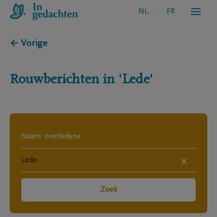
NL
FR
← Vorige
Rouwberichten in
'Lede'
×
Zoek