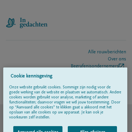
Alle rouwberichten
Over ons
Begrafenisondernemers
Contact
Cookie kennisgeving
Onze website gebruikt cookies. Sommige zijn nodig voor de
goede werking van de website en plaatsen we automatisch. Andere
Volg ons op
cookies worden gebruikt voor analyse, marketing of andere
functionaliteiten; daarvoor vragen we wél jouw toestemming. Door
op “Aanvaard alle cookies” te klikken gaat u akkoord met het
© DELA
opslaan van alle cookies op uw apparaat. Je kan ook je
voorkeuren zelf instellen.
Gebruiksvoorwaarden