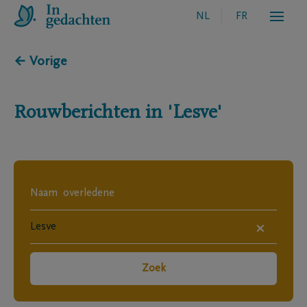
NL
FR
← Vorige
Rouwberichten in
'Lesve'
×
Zoek