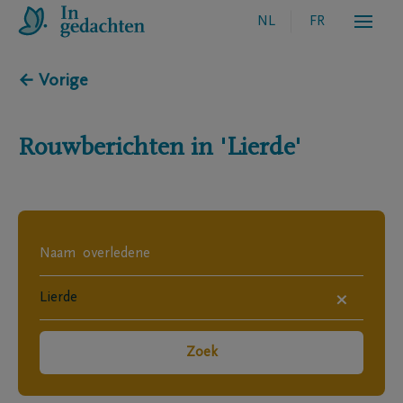
NL
FR
← Vorige
Rouwberichten in
'Lierde'
×
Zoek