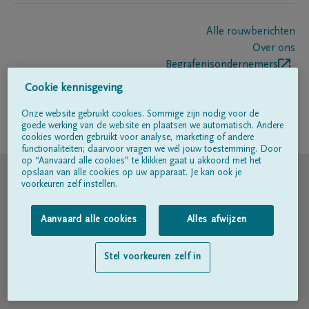
Alle rouwberichten
Over ons
Begrafenisondernemers
Contact
Cookie kennisgeving
Onze website gebruikt cookies. Sommige zijn nodig voor de
goede werking van de website en plaatsen we automatisch. Andere
Volg ons op
cookies worden gebruikt voor analyse, marketing of andere
functionaliteiten; daarvoor vragen we wél jouw toestemming. Door
op “Aanvaard alle cookies” te klikken gaat u akkoord met het
© DELA
opslaan van alle cookies op uw apparaat. Je kan ook je
voorkeuren zelf instellen.
Gebruiksvoorwaarden
Aanvaard alle cookies
Alles afwijzen
Privacyverklaring
Stel voorkeuren zelf in
Toegankelijkheidsverklaring
Cookiebeleid