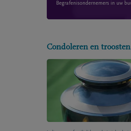
Begrafenisondernemers in uw bu
Condoleren en troosten