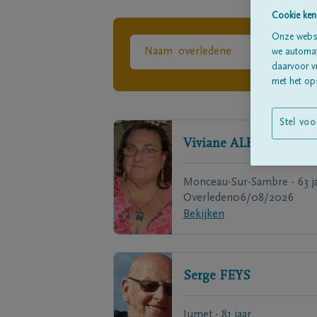
Cookie ken
Onze websi
we automati
daarvoor v
met het ops
Stel voo
Viviane
ALEXANDRE
Monceau-Sur-Sambre - 63 j
Overleden
06/08/2026
Bekijken
Serge
FEYS
Jumet - 81 jaar