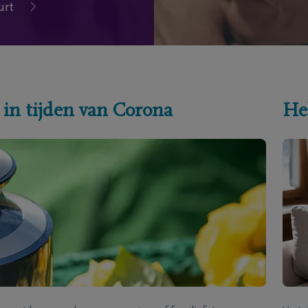
urt
 in tijden van Corona
He