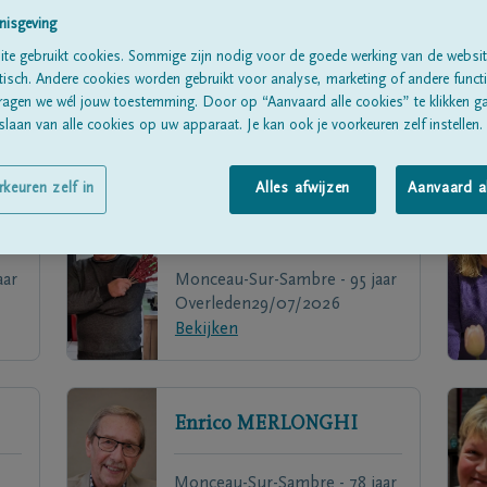
nisgeving
te gebruikt cookies. Sommige zijn nodig voor de goede werking van de websit
sch. Andere cookies worden gebruikt voor analyse, marketing of andere functio
ragen we wél jouw toestemming. Door op “Aanvaard alle cookies” te klikken g
laan van alle cookies op uw apparaat. Je kan ook je voorkeuren zelf instellen.
rkeuren zelf in
Alles afwijzen
Aanvaard a
Tonino
DI COSTANZO
aar
Monceau-Sur-Sambre - 95 jaar
Overleden
29/07/2026
Bekijken
Enrico
MERLONGHI
Monceau-Sur-Sambre - 78 jaar