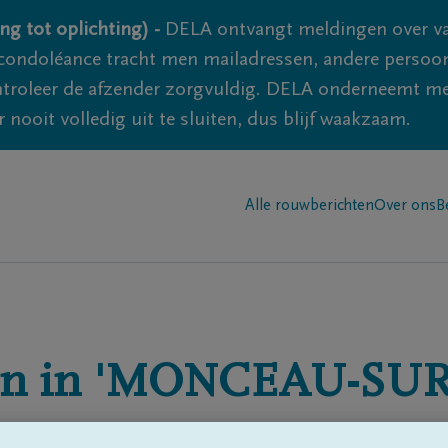
ng tot oplichting) -
DELA ontvangt meldingen over va
ondoléance tracht men mailadressen, andere persoon
controleer de afzender zorgvuldig. DELA onderneemt m
 nooit volledig uit te sluiten, dus blijf waakzaam.
Alle rouwberichten
Over ons
B
n in
'MONCEAU-SUR