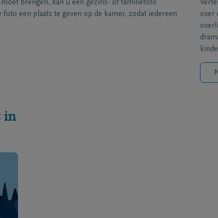
s moet brengen, kan u een gezins- of familiefoto
Verte
foto een plaats te geven op de kamer, zodat iedereen
over 
overl
drama
kinde
N
 in