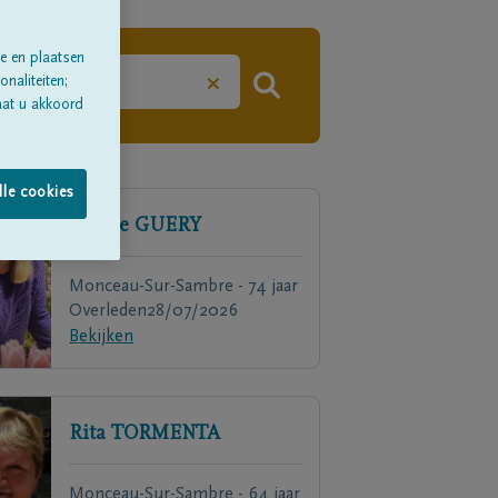
e en plaatsen
×
naliteiten;
aat u akkoord
lle cookies
Arlette
GUERY
Monceau-Sur-Sambre - 74 jaar
Overleden
28/07/2026
Bekijken
Rita
TORMENTA
Monceau-Sur-Sambre - 64 jaar