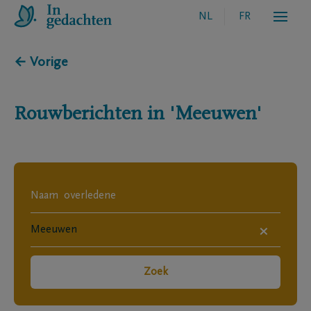
NL
FR
← Vorige
Rouwberichten in
'Meeuwen'
×
Zoek