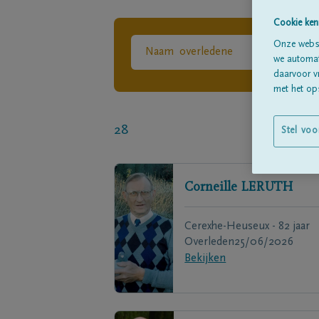
Cookie ken
Onze websi
we automati
daarvoor v
met het ops
28
Stel voo
Corneille
LERUTH
Cerexhe-Heuseux - 82 jaar
Overleden
25/06/2026
Bekijken