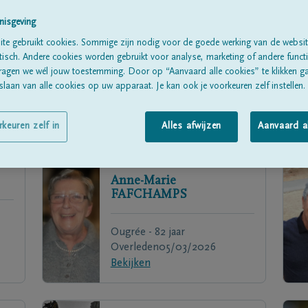
nisgeving
te gebruikt cookies. Sommige zijn nodig voor de goede werking van de websit
sch. Andere cookies worden gebruikt voor analyse, marketing of andere functio
ragen we wél jouw toestemming. Door op “Aanvaard alle cookies” te klikken g
laan van alle cookies op uw apparaat. Je kan ook je voorkeuren zelf instellen.
rkeuren zelf in
Alles afwijzen
Aanvaard a
Anne-Marie
FAFCHAMPS
Ougrée - 82 jaar
Overleden
05/03/2026
Bekijken