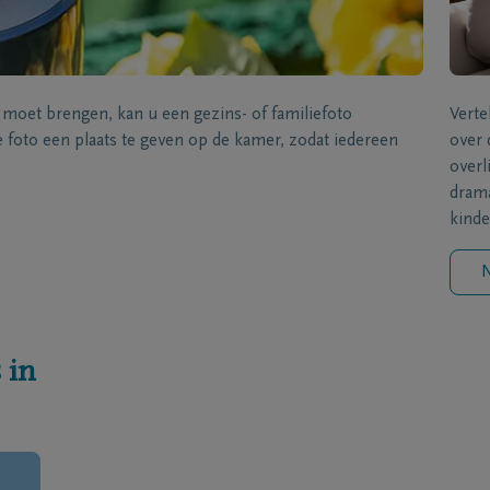
s moet brengen, kan u een gezins- of familiefoto
Verte
foto een plaats te geven op de kamer, zodat iedereen
over 
overl
drama
kinde
N
 in