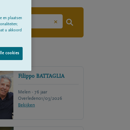
e en plaatsen
×
naliteiten;
aat u akkoord
lle cookies
Filippo
BATTAGLIA
Melen - 76 jaar
Overleden
01/03/2026
Bekijken