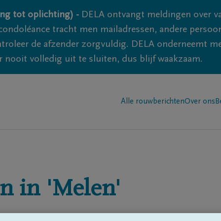
ng tot oplichting) -
DELA ontvangt meldingen over va
ondoléance tracht men mailadressen, andere persoon
controleer de afzender zorgvuldig. DELA onderneemt m
 nooit volledig uit te sluiten, dus blijf waakzaam.
Alle rouwberichten
Over ons
B
n in
'Melen'