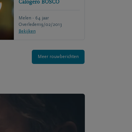
Calogero
BOSCO
Melen - 64 jaar
Overleden
19/02/2013
Bekijken
Meer rouwberichten