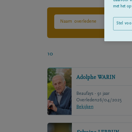
daarvoor v
met het ops
Stel voo
10
Adolphe
WARIN
Beaufays - 91 jaar
Overleden
26/04/2025
Bekijken