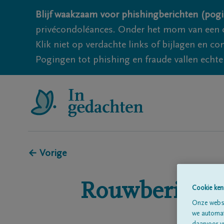
Blijf waakzaam voor phishingberichten (pogi
privécondoléances. Onder het mom van een c
Klik niet op verdachte links of bijlagen en 
Pogingen tot phishing en fraude vallen echter
← Vorige
Rouwberichte
Cookie ken
Onze websi
we automati