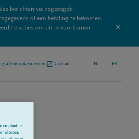
lse berichten via zogezegde
sgegevens of een betaling te bekomen.
eerdere acties om dit te voorkomen.
egrafenisondernemers
Contact
NL
FR
ise'
e en plaatsen
naliteiten;