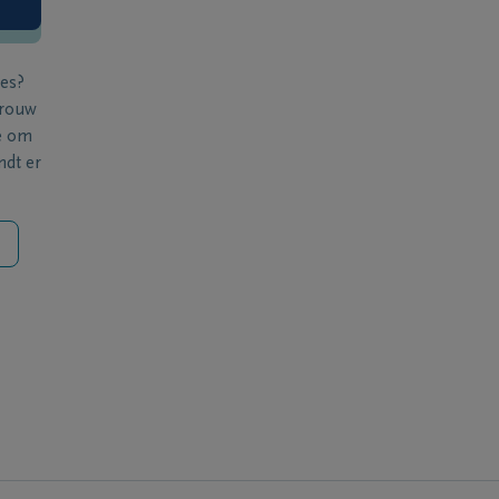
ies?
 rouw
e om
ndt er