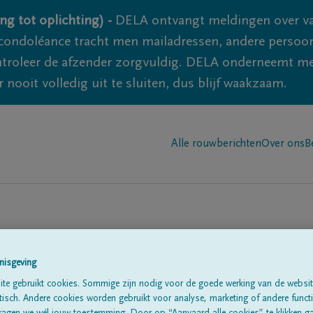
ng tot oplichting) -
DELA ontvangt meldingen over va
ondoléance tracht men mailadressen, andere persoon
controleer de afzender zorgvuldig. DELA onderneemt m
 nooit volledig uit te sluiten, dus blijf waakzaam.
Alle rouwberichten
Over ons
B
n in
'Mesnil-Saint-Bla
nisgeving
te gebruikt cookies. Sommige zijn nodig voor de goede werking van de websit
sch. Andere cookies worden gebruikt voor analyse, marketing of andere functio