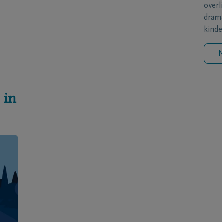
overl
drama
kinde
N
 in