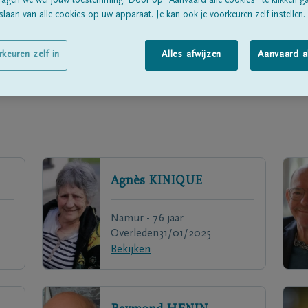
ragen we wél jouw toestemming. Door op “Aanvaard alle cookies” te klikken g
laan van alle cookies op uw apparaat. Je kan ook je voorkeuren zelf instellen.
rkeuren zelf in
Alles afwijzen
Aanvaard a
Agnès
KINIQUE
Namur - 76 jaar
Overleden
31/01/2025
Bekijken