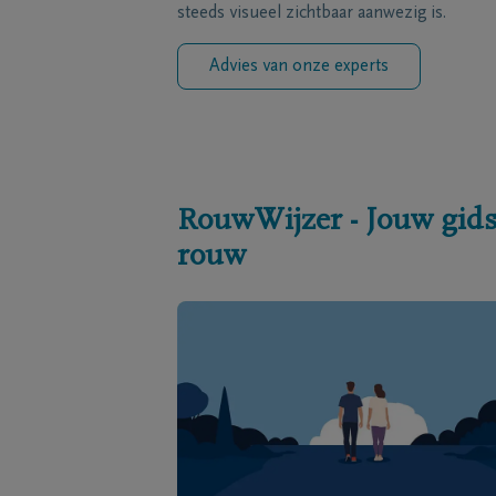
steeds visueel zichtbaar aanwezig is.
Advies van onze experts
RouwWijzer - Jouw gids
rouw