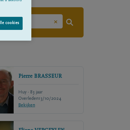
aat u akkoord
×
lle cookies
Pierre
BRASSEUR
Huy - 83 jaar
Overleden
13/10/2024
Bekijken