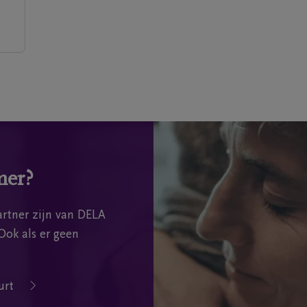
mer?
rtner zijn van DELA
Ook als er geen
urt