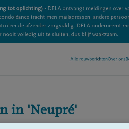
ng tot oplichting) -
DELA ontvangt meldingen over va
ondoléance tracht men mailadressen, andere persoon
controleer de afzender zorgvuldig. DELA onderneemt m
 nooit volledig uit te sluiten, dus blijf waakzaam.
Alle rouwberichten
Over ons
B
n in
'Neupré'