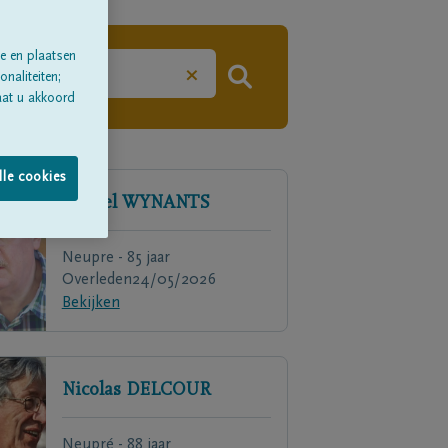
e en plaatsen
×
naliteiten;
aat u akkoord
lle cookies
Michel
WYNANTS
Neupre - 85 jaar
Overleden
24/05/2026
Bekijken
Nicolas
DELCOUR
Neupré - 88 jaar