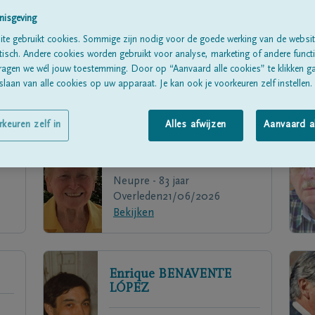
nisgeving
te gebruikt cookies. Sommige zijn nodig voor de goede werking van de websit
sch. Andere cookies worden gebruikt voor analyse, marketing of andere functio
ragen we wél jouw toestemming. Door op “Aanvaard alle cookies” te klikken g
laan van alle cookies op uw apparaat. Je kan ook je voorkeuren zelf instellen.
rkeuren zelf in
Alles afwijzen
Aanvaard a
Danielle
PIROTTE
Neupre - 83 jaar
Overleden
21/06/2026
Bekijken
Enrique
BENAVENTE
LÓPEZ