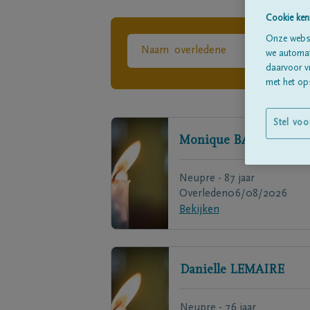
Cookie ken
Onze websi
we automati
daarvoor v
met het ops
Stel voo
Monique
BADA
Neupre - 87 jaar
Overleden
06/08/2026
Bekijken
Danielle
LEMAIRE
Neupre - 76 jaar