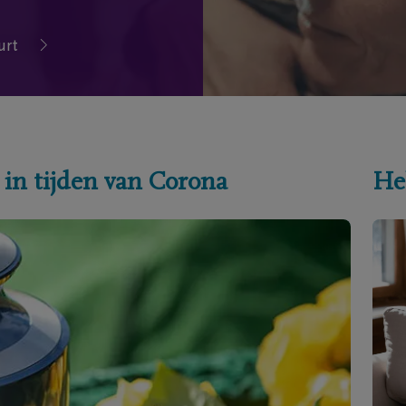
urt
 in tijden van Corona
He