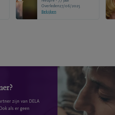
Neupre - 77 jaar
Overleden
27/06/2025
Bekijken
mer?
rtner zijn van DELA
Ook als er geen