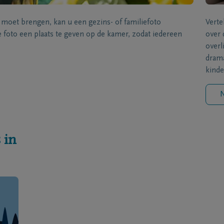
s moet brengen, kan u een gezins- of familiefoto
Verte
foto een plaats te geven op de kamer, zodat iedereen
over 
overl
drama
kinde
N
 in