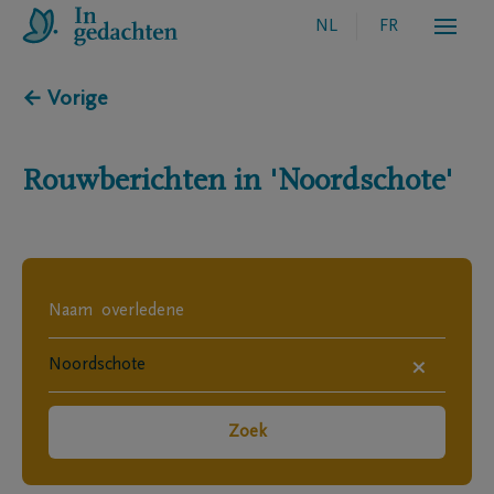
NL
FR
← Vorige
Rouwberichten in
'Noordschote'
×
Zoek