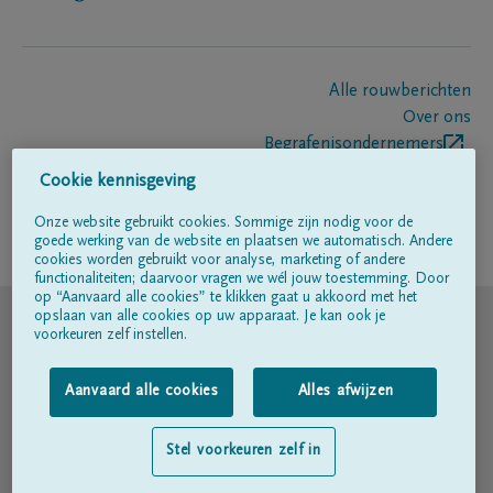
Alle rouwberichten
Over ons
Begrafenisondernemers
Contact
Cookie kennisgeving
Onze website gebruikt cookies. Sommige zijn nodig voor de
goede werking van de website en plaatsen we automatisch. Andere
Volg ons op
cookies worden gebruikt voor analyse, marketing of andere
functionaliteiten; daarvoor vragen we wél jouw toestemming. Door
op “Aanvaard alle cookies” te klikken gaat u akkoord met het
© DELA
opslaan van alle cookies op uw apparaat. Je kan ook je
voorkeuren zelf instellen.
Gebruiksvoorwaarden
Aanvaard alle cookies
Alles afwijzen
Privacyverklaring
Stel voorkeuren zelf in
Toegankelijkheidsverklaring