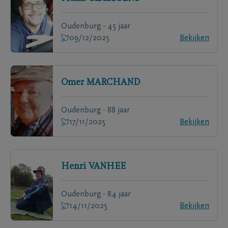
Oudenburg - 45 jaar
09/12/2025
Bekijken
Omer
MARCHAND
Oudenburg - 88 jaar
17/11/2025
Bekijken
Henri
VANHEE
Oudenburg - 84 jaar
14/11/2025
Bekijken