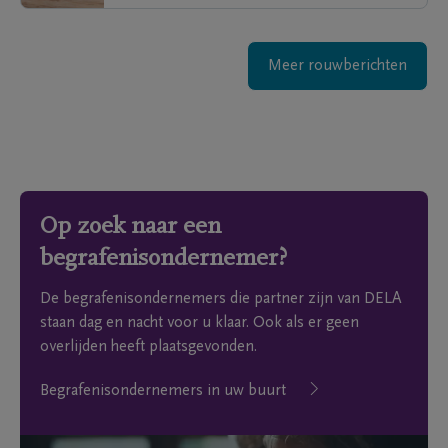
Meer rouwberichten
Op zoek naar een
begrafenisondernemer?
De begrafenisondernemers die partner zijn van DELA
staan dag en nacht voor u klaar. Ook als er geen
overlijden heeft plaatsgevonden.
Begrafenisondernemers in uw buurt