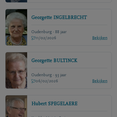
Georgette
INGELBRECHT
Oudenburg - 88 jaar
11/02/2026
Bekijken
Georgette
BULTINCK
Oudenburg - 93 jaar
06/02/2026
Bekijken
Hubert
SPEGELAERE