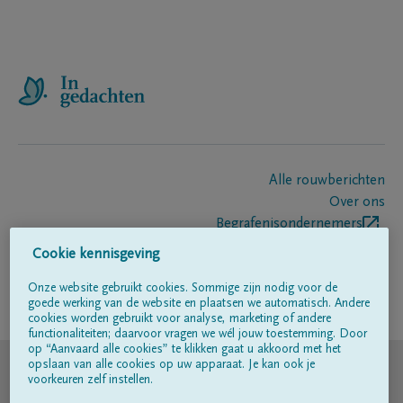
Alle rouwberichten
Over ons
Begrafenisondernemers
Contact
Cookie kennisgeving
Onze website gebruikt cookies. Sommige zijn nodig voor de
goede werking van de website en plaatsen we automatisch. Andere
Volg ons op
cookies worden gebruikt voor analyse, marketing of andere
functionaliteiten; daarvoor vragen we wél jouw toestemming. Door
op “Aanvaard alle cookies” te klikken gaat u akkoord met het
© DELA
opslaan van alle cookies op uw apparaat. Je kan ook je
voorkeuren zelf instellen.