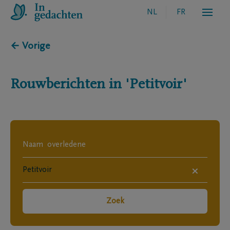
NL
FR
← Vorige
Rouwberichten in
'Petitvoir'
×
Zoek