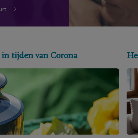
urt
 in tijden van Corona
He