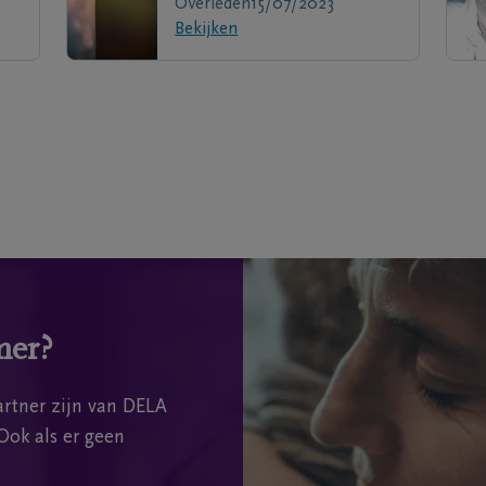
Overleden
15/07/2023
Bekijken
mer?
rtner zijn van DELA
Ook als er geen