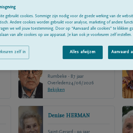
nisgeving
te gebruikt cookies. Sommige zijn nodig voor de goede werking van de websit
sch. Andere cookies worden gebruikt voor analyse, marketing of andere functio
ragen we wél jouw toestemming. Door op “Aanvaard alle cookies” te klikken g
laan van alle cookies op uw apparaat. Je kan ook je voorkeuren zelf instellen.
rkeuren zelf in
Alles afwijzen
Aanvaard a
Pierre
BRIGOU
Rumbeke - 87 jaar
Overleden
24/06/2026
Bekijken
Denise
HERMAN
Saint-Gerard - 99 jaar