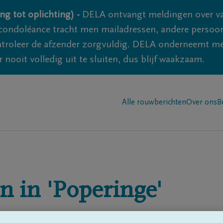
ng tot oplichting) -
DELA ontvangt meldingen over va
ondoléance tracht men mailadressen, andere persoon
controleer de afzender zorgvuldig. DELA onderneemt m
 nooit volledig uit te sluiten, dus blijf waakzaam.
Alle rouwberichten
Over ons
B
n in
'Poperinge'