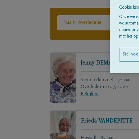
Cookie ken
Onze websi
we automati
daarvoor v
met het ops
Stel voo
Jenny
DEMAN
Steenokkerzeel - 92 jaar
Overleden
14/07/2026
Bekijken
Frieda
VANDEPITTE
Hasselt - 85 jaar