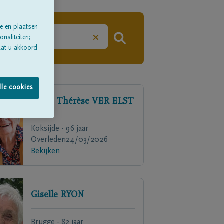
e en plaatsen
×
naliteiten;
aat u akkoord
lle cookies
Marie Thérèse
VER ELST
Koksijde - 96 jaar
Overleden
24/03/2026
Bekijken
Giselle
RYON
Brugge - 82 jaar