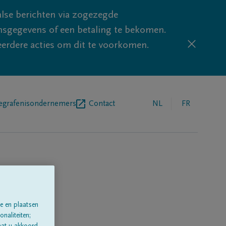
lse berichten via zogezegde
sgegevens of een betaling te bekomen.
eerdere acties om dit te voorkomen.
egrafenisondernemers
Contact
NL
FR
e en plaatsen
naliteiten;