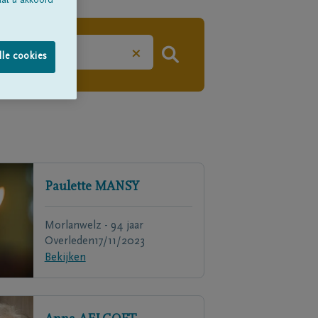
aat u akkoord
×
lle cookies
Paulette
MANSY
Morlanwelz - 94 jaar
Overleden
17/11/2023
Bekijken