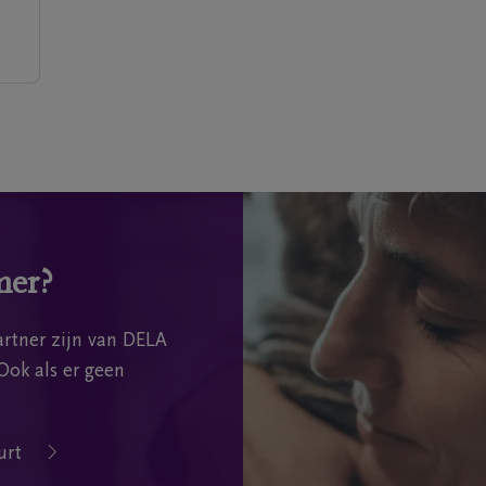
mer?
rtner zijn van DELA
Ook als er geen
urt