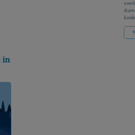
overl
drama
kinde
N
 in