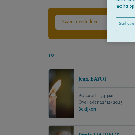
daarvoor v
met het ops
Stel voo
10
Jean
BAYOT
Walcourt - 74 jaar
Overleden
22/12/2025
Bekijken