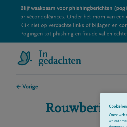
Blijf waakzaam voor phishingberichten (pogi
privécondoléances. Onder het mom van een c
Klik niet op verdachte links of bijlagen en 
Pogingen tot phishing en fraude vallen echter
← Vorige
Rouwberichte
Cookie ken
Onze websi
we automati