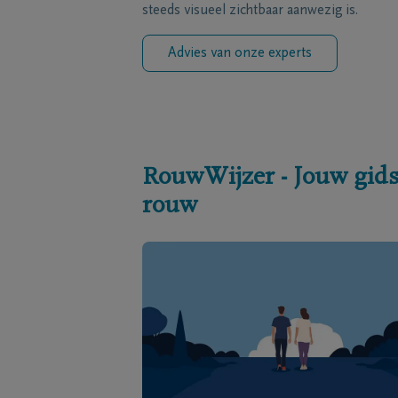
steeds visueel zichtbaar aanwezig is.
Advies van onze experts
RouwWijzer - Jouw gids
rouw