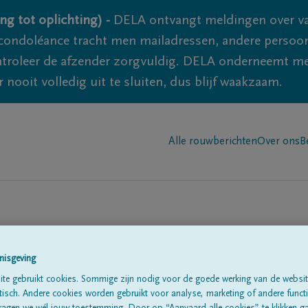
ng tot oplichting) -
DELA ontvangt meldingen over va
ondoléance tracht men mailadressen, andere persoon
controleer de afzender zorgvuldig. DELA onderneemt m
 nooit volledig uit te sluiten, dus blijf waakzaam.
Alle rouwberichten
Over ons
B
n in
'Walcourt'
nisgeving
te gebruikt cookies. Sommige zijn nodig voor de goede werking van de websit
sch. Andere cookies worden gebruikt voor analyse, marketing of andere functio