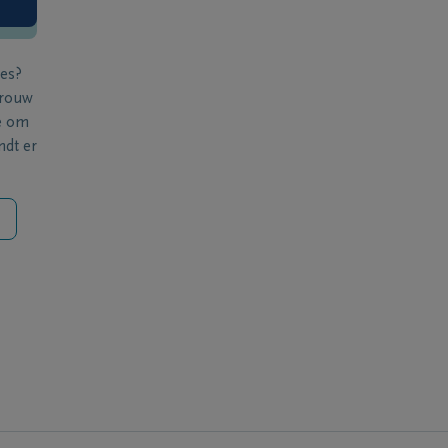
ies?
 rouw
e om
ndt er