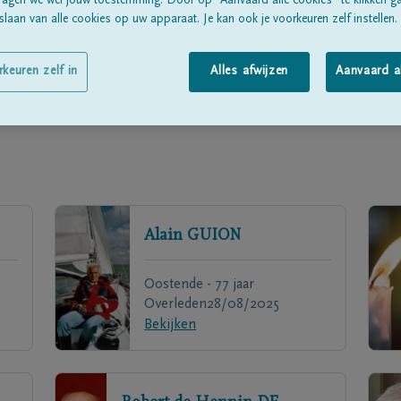
ragen we wél jouw toestemming. Door op “Aanvaard alle cookies” te klikken g
laan van alle cookies op uw apparaat. Je kan ook je voorkeuren zelf instellen.
rkeuren zelf in
Alles afwijzen
Aanvaard a
Alain
GUION
Oostende - 77 jaar
Overleden
28/08/2025
Bekijken