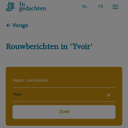
NL
FR
← Vorige
Rouwberichten in
'Yvoir'
×
Zoek