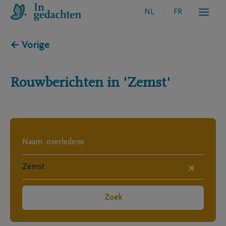
NL
FR
← Vorige
Rouwberichten in
'Zemst'
×
Zoek