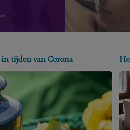
urt
 in tijden van Corona
He