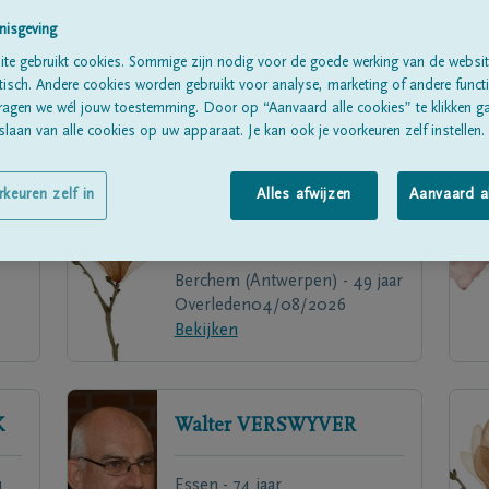
nisgeving
te gebruikt cookies. Sommige zijn nodig voor de goede werking van de websit
sch. Andere cookies worden gebruikt voor analyse, marketing of andere functio
ragen we wél jouw toestemming. Door op “Aanvaard alle cookies” te klikken g
laan van alle cookies op uw apparaat. Je kan ook je voorkeuren zelf instellen.
rkeuren zelf in
Alles afwijzen
Aanvaard a
Vincent
DE CORDIER
Berchem (Antwerpen) - 49 jaar
Overleden
04/08/2026
Bekijken
K
Walter
VERSWYVER
1
Essen - 74 jaar