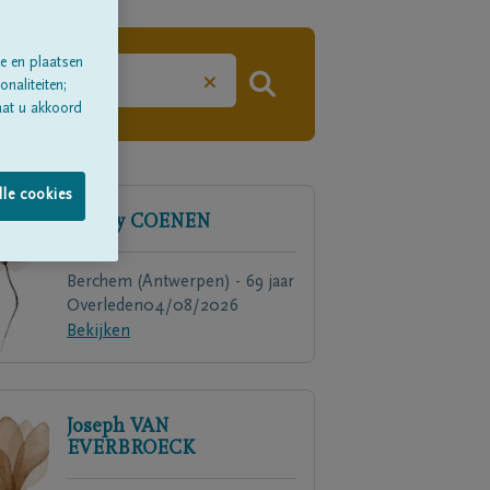
e en plaatsen
×
naliteiten;
aat u akkoord
lle cookies
Maddy
COENEN
Berchem (Antwerpen) - 69 jaar
Overleden
04/08/2026
Bekijken
Joseph
VAN
EVERBROECK