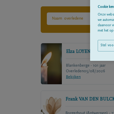
Cookie ken
Onze websi
we automati
daarvoor v
met het ops
Stel voo
Elza
LOYEN
Blankenberge - 101 jaar
Overleden
05/08/2026
Bekijken
Frank
VAN DEN BULC
Borgerhout (Antwerpen) - 7