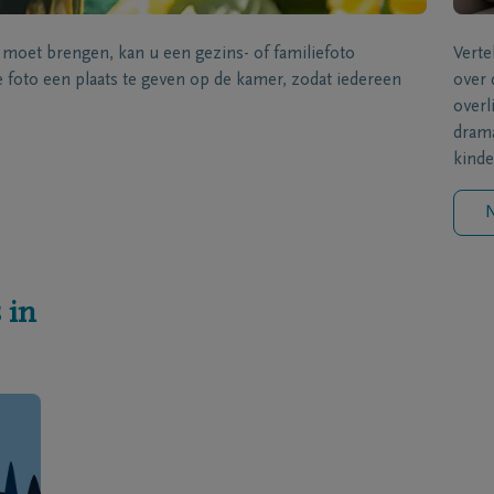
s moet brengen, kan u een gezins- of familiefoto
Verte
foto een plaats te geven op de kamer, zodat iedereen
over 
overl
drama
kinde
N
 in