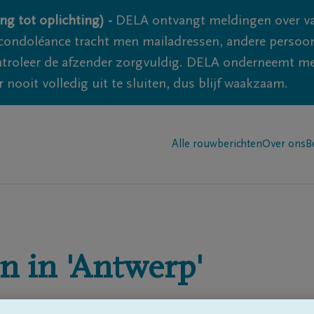
ng tot oplichting) -
DELA ontvangt meldingen over va
ondoléance tracht men mailadressen, andere persoon
controleer de afzender zorgvuldig. DELA onderneemt m
 nooit volledig uit te sluiten, dus blijf waakzaam.
Alle rouwberichten
Over ons
B
n in
'Antwerp'