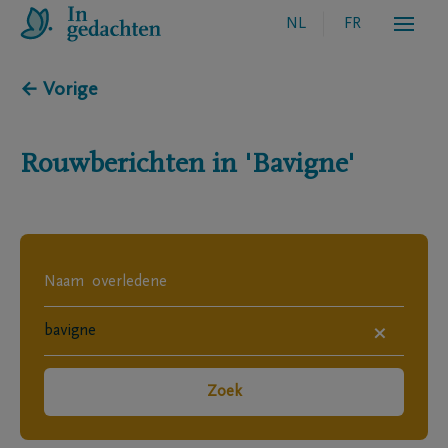
NL
FR
← Vorige
Rouwberichten in
'Bavigne'
×
Zoek