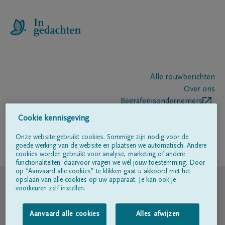
Alle rouwberichten
Over ons
Begrafenisondernemers
Contact
Cookie kennisgeving
Onze website gebruikt cookies. Sommige zijn nodig voor de
goede werking van de website en plaatsen we automatisch. Andere
Volg ons op
cookies worden gebruikt voor analyse, marketing of andere
functionaliteiten; daarvoor vragen we wél jouw toestemming. Door
op “Aanvaard alle cookies” te klikken gaat u akkoord met het
© DELA
opslaan van alle cookies op uw apparaat. Je kan ook je
voorkeuren zelf instellen.
Gebruiksvoorwaarden
Aanvaard alle cookies
Alles afwijzen
Privacyverklaring