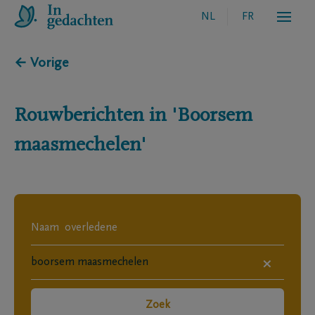
NL
FR
← Vorige
Rouwberichten in
'Boorsem
maasmechelen'
×
Zoek