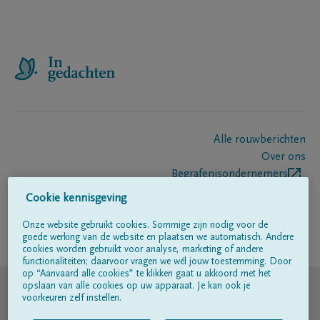
Alle rouwberichten
Over ons
Begrafenisondernemers
Contact
Cookie kennisgeving
Onze website gebruikt cookies. Sommige zijn nodig voor de
goede werking van de website en plaatsen we automatisch. Andere
Volg ons op
cookies worden gebruikt voor analyse, marketing of andere
functionaliteiten; daarvoor vragen we wél jouw toestemming. Door
op “Aanvaard alle cookies” te klikken gaat u akkoord met het
© DELA
opslaan van alle cookies op uw apparaat. Je kan ook je
voorkeuren zelf instellen.