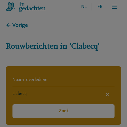
NL
FR
← Vorige
Rouwberichten in
'Clabecq'
×
Zoek