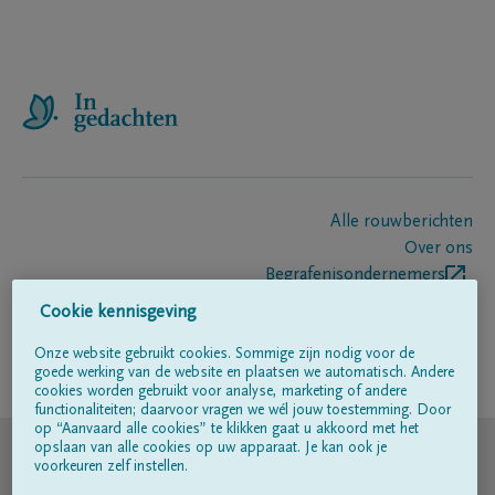
Alle rouwberichten
Over ons
Begrafenisondernemers
Contact
Cookie kennisgeving
Onze website gebruikt cookies. Sommige zijn nodig voor de
goede werking van de website en plaatsen we automatisch. Andere
Volg ons op
cookies worden gebruikt voor analyse, marketing of andere
functionaliteiten; daarvoor vragen we wél jouw toestemming. Door
op “Aanvaard alle cookies” te klikken gaat u akkoord met het
© DELA
opslaan van alle cookies op uw apparaat. Je kan ook je
voorkeuren zelf instellen.