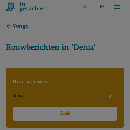
NL
FR
← Vorige
Rouwberichten in
'Denia'
×
Zoek