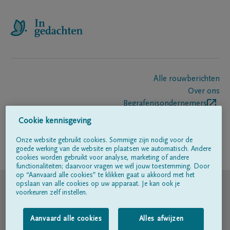
Alle rouwberichten
Over ons
Begrafenisondernemers
Contact
Cookie kennisgeving
Onze website gebruikt cookies. Sommige zijn nodig voor de
goede werking van de website en plaatsen we automatisch. Andere
Volg ons op
cookies worden gebruikt voor analyse, marketing of andere
functionaliteiten; daarvoor vragen we wél jouw toestemming. Door
op “Aanvaard alle cookies” te klikken gaat u akkoord met het
© DELA
opslaan van alle cookies op uw apparaat. Je kan ook je
voorkeuren zelf instellen.
Gebruiksvoorwaarden
Aanvaard alle cookies
Alles afwijzen
Privacyverklaring