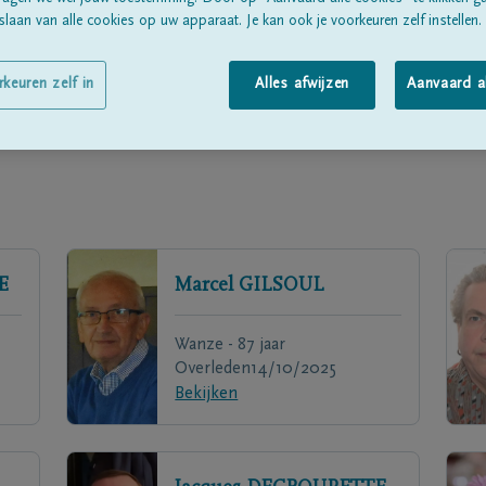
laan van alle cookies op uw apparaat. Je kan ook je voorkeuren zelf instellen.
rkeuren zelf in
Alles afwijzen
Aanvaard a
E
Marcel
GILSOUL
Wanze - 87 jaar
Overleden
14/10/2025
Bekijken