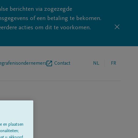
lse berichten via zogezegde
sgegevens of een betaling te bekomen.
eerdere acties om dit te voorkomen.
egrafenisondernemers
Contact
NL
FR
e en plaatsen
naliteiten;
aat u akkoord