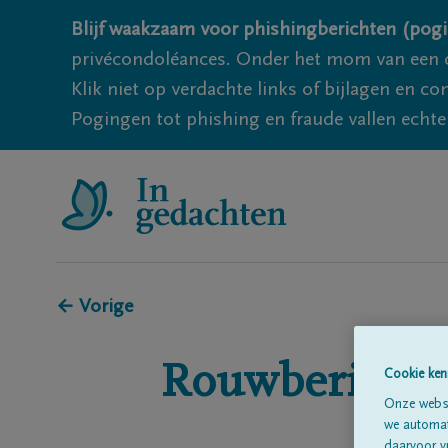
Blijf waakzaam voor phishingberichten (pogi
privécondoléances. Onder het mom van een c
Klik niet op verdachte links of bijlagen en 
Pogingen tot phishing en fraude vallen echter
← Vorige
Rouwberichte
Cookie ken
Onze websi
we automati
daarvoor v