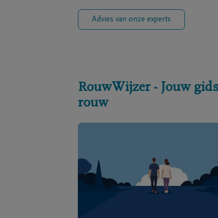
Advies van onze experts
RouwWijzer - Jouw gids
rouw