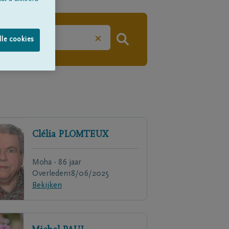
×
lle cookies
Clélia
PLOMTEUX
Moha - 86 jaar
Overleden
18/06/2025
Bekijken