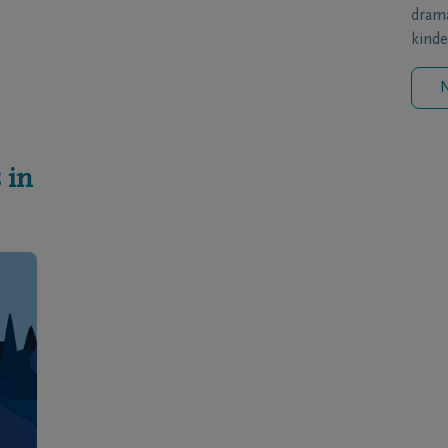
drama
kinde
N
 in