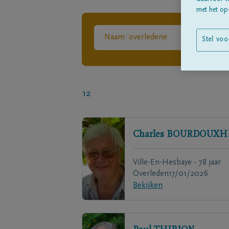
met het ops
Stel voo
12
Charles
BOURDOUXH
Ville-En-Hesbaye - 78 jaar
Overleden
17/01/2026
Bekijken