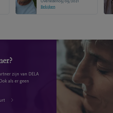
Overleden
09/09/2021
Bekijken
mer?
rtner zijn van DELA
Ook als er geen
urt