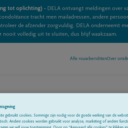
ng tot oplichting) -
DELA ontvangt meldingen over va
ondoléance tracht men mailadressen, andere persoon
controleer de afzender zorgvuldig. DELA onderneemt m
 nooit volledig uit te sluiten, dus blijf waakzaam.
Alle rouwberichten
Over ons
B
n in
'Fumal'
nisgeving
te gebruikt cookies. Sommige zijn nodig voor de goede werking van de websit
sch. Andere cookies worden gebruikt voor analyse, marketing of andere functio
ragen we wél jouw toestemming. Door op “Aanvaard alle cookies” te klikken g