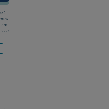
ies?
 rouw
e om
ndt er