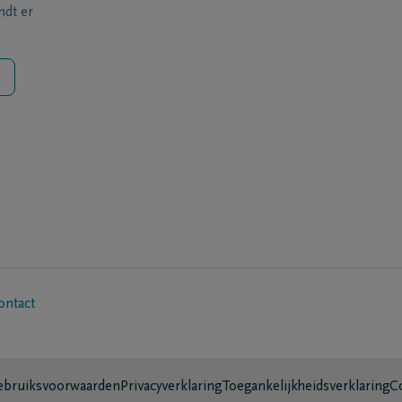
ndt er
ontact
bruiksvoorwaarden
Privacyverklaring
Toegankelijkheidsverklaring
C