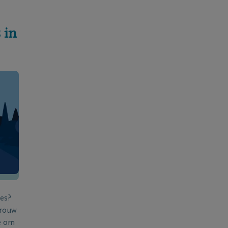
 in
ies?
 rouw
e om