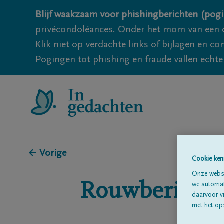
Blijf waakzaam voor phishingberichten (pogi
privécondoléances. Onder het mom van een c
Klik niet op verdachte links of bijlagen en 
Pogingen tot phishing en fraude vallen echter
← Vorige
Cookie ken
Onze websi
Rouwberichte
we automati
daarvoor v
met het ops