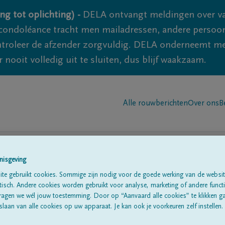
ng tot oplichting) -
DELA ontvangt meldingen over va
ondoléance tracht men mailadressen, andere persoon
controleer de afzender zorgvuldig. DELA onderneemt m
 nooit volledig uit te sluiten, dus blijf waakzaam.
Alle rouwberichten
Over ons
B
nisgeving
te gebruikt cookies. Sommige zijn nodig voor de goede werking van de websit
n in
'Hagaman, ny'
sch. Andere cookies worden gebruikt voor analyse, marketing of andere functio
ragen we wél jouw toestemming. Door op “Aanvaard alle cookies” te klikken g
laan van alle cookies op uw apparaat. Je kan ook je voorkeuren zelf instellen.