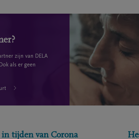
mer?
rtner zijn van DELA
Ook als er geen
urt
 in tijden van Corona
He