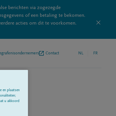
lse berichten via zogezegde
sgegevens of een betaling te bekomen.
eerdere acties om dit te voorkomen.
egrafenisondernemers
Contact
NL
FR
e en plaatsen
naliteiten;
aat u akkoord