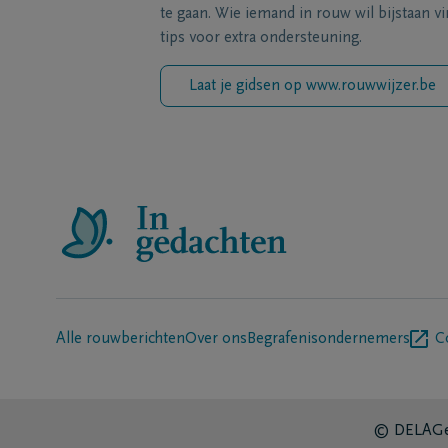
te gaan. Wie iemand in rouw wil bijstaan vi
tips voor extra ondersteuning.
Laat je gidsen op www.rouwwijzer.be
Alle rouwberichten
Over ons
Begrafenisondernemers
C
© DELA
Ge