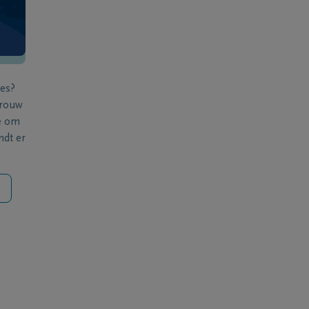
ies?
 rouw
e om
ndt er