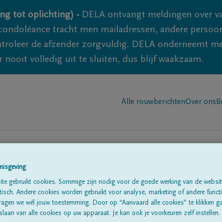
ng tot oplichting) -
DELA ontvangt meldingen over va
ondoléance tracht men mailadressen, andere persoon
controleer de afzender zorgvuldig. DELA onderneemt m
 nooit volledig uit te sluiten, dus blijf waakzaam.
Alle rouwberichten
Over ons
B
nisgeving
n in
te gebruikt cookies. Sommige zijn nodig voor de goede werking van de websit
'Hastiere-par-del
sch. Andere cookies worden gebruikt voor analyse, marketing of andere functio
ragen we wél jouw toestemming. Door op “Aanvaard alle cookies” te klikken g
laan van alle cookies op uw apparaat. Je kan ook je voorkeuren zelf instellen.