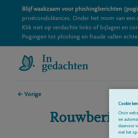
Blijf waakzaam voor phishingberichten (pogi
privécondoléances. Onder het mom van een c
Klik niet op verdachte links of bijlagen en 
Pogingen tot phishing en fraude vallen echter
← Vorige
Cookie ken
Rouwberichte
Onze websi
we automati
daarvoor v
met het ops