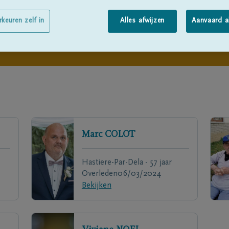
rkeuren zelf in
Alles afwijzen
Aanvaard a
Marc
COLOT
Hastiere-Par-Dela - 57 jaar
Overleden
06/03/2024
Bekijken