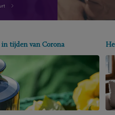
urt
 in tijden van Corona
He