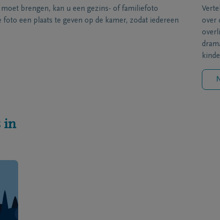
s moet brengen, kan u een gezins- of familiefoto
Verte
foto een plaats te geven op de kamer, zodat iedereen
over 
overl
drama
kinde
N
 in