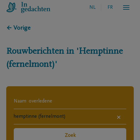
NL
FR
← Vorige
Rouwberichten in
'Hemptinne
(fernelmont)'
×
Zoek