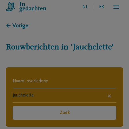
NL
FR
← Vorige
Rouwberichten in
'Jauchelette'
×
Zoek