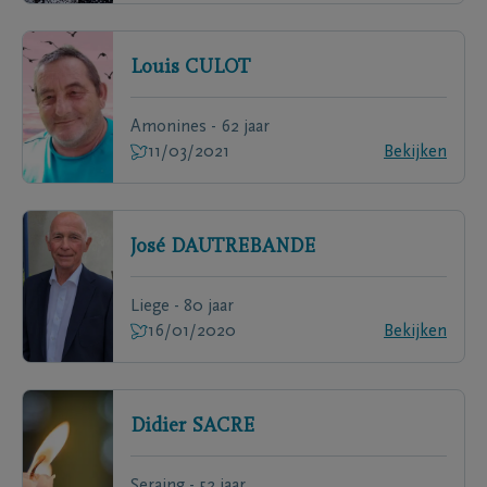
Louis
CULOT
Amonines - 62 jaar
11/03/2021
Bekijken
José
DAUTREBANDE
Liege - 80 jaar
16/01/2020
Bekijken
Didier
SACRE
Seraing - 52 jaar