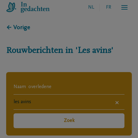
NL
FR
← Vorige
Rouwberichten in
'Les avins'
×
Zoek