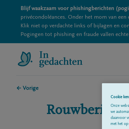
Blijf waakzaam voor phishingberichten (pogi
privécondoléances. Onder het mom van een c
Klik niet op verdachte links of bijlagen en 
Pogingen tot phishing en fraude vallen echter
← Vorige
Cookie ken
Rouwberichte
Onze websi
we automati
daarvoor v
met het ops