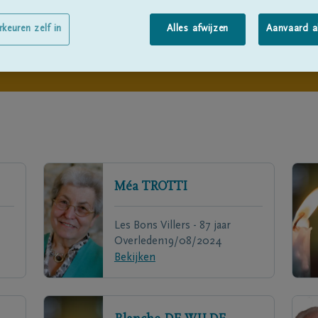
rkeuren zelf in
Alles afwijzen
Aanvaard a
Méa
TROTTI
Les Bons Villers - 87 jaar
Overleden
19/08/2024
Bekijken