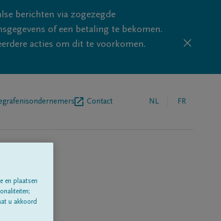
lse berichten via zogezegde
sgegevens of een betaling te bekomen.
eerdere acties om dit te voorkomen.
egrafenisondernemers
Contact
NL
FR
e en plaatsen
naliteiten;
aat u akkoord