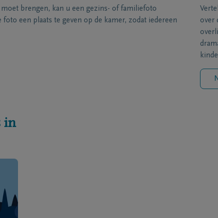
s moet brengen, kan u een gezins- of familiefoto
Verte
foto een plaats te geven op de kamer, zodat iedereen
over 
overl
drama
kinde
N
 in