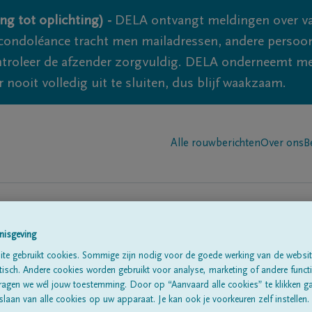
ng tot oplichting) -
DELA ontvangt meldingen over va
ondoléance tracht men mailadressen, andere persoon
controleer de afzender zorgvuldig. DELA onderneemt m
 nooit volledig uit te sluiten, dus blijf waakzaam.
Alle rouwberichten
Over ons
B
nisgeving
n in
te gebruikt cookies. Sommige zijn nodig voor de goede werking van de websit
'Les bons villers'
sch. Andere cookies worden gebruikt voor analyse, marketing of andere functio
ragen we wél jouw toestemming. Door op “Aanvaard alle cookies” te klikken g
laan van alle cookies op uw apparaat. Je kan ook je voorkeuren zelf instellen.