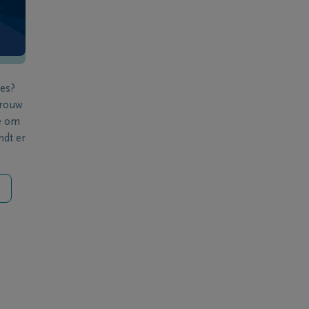
ies?
 rouw
e om
ndt er