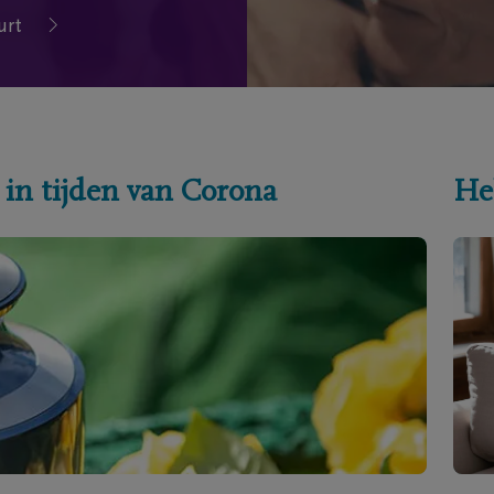
urt
 in tijden van Corona
He