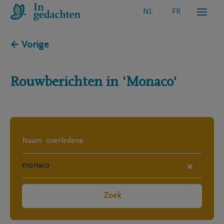
NL
FR
← Vorige
Rouwberichten in
'Monaco'
×
Zoek