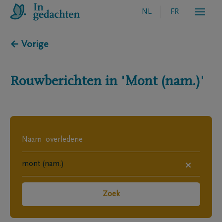
NL
FR
← Vorige
Rouwberichten in
'Mont (nam.)'
×
Zoek