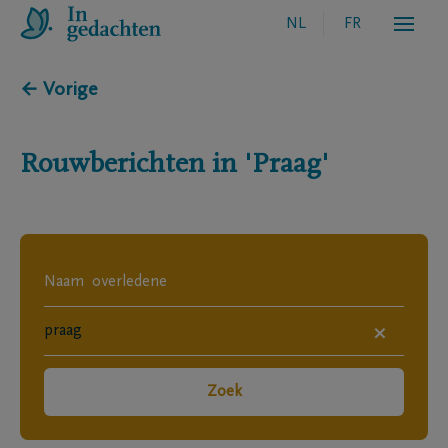
NL
FR
← Vorige
Rouwberichten in
'Praag'
×
Zoek